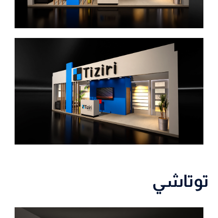
توتاشي