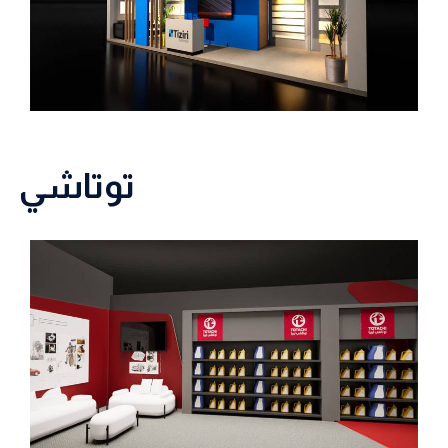
توتاشي