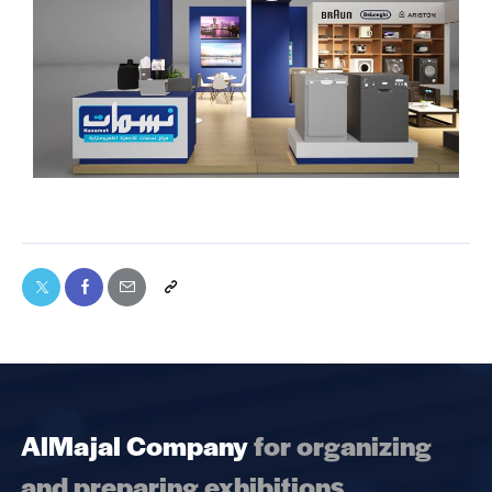
AlMajal Company
for organizing
and preparing exhibitions